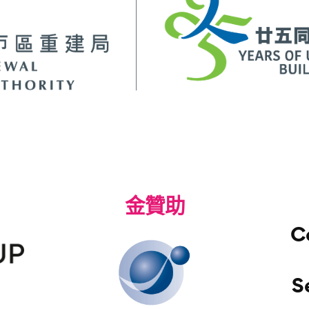
金贊助
C
S